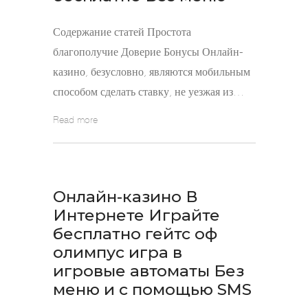
Содержание статей Простота
благополучие Доверие Бонусы Онлайн-
казино, безусловно, являются мобильным
способом сделать ставку, не уезжая из…
Read more
Онлайн-казино В
Интернете Играйте
бесплатно гейтс оф
олимпус игра в
игровые автоматы Без
меню и с помощью SMS