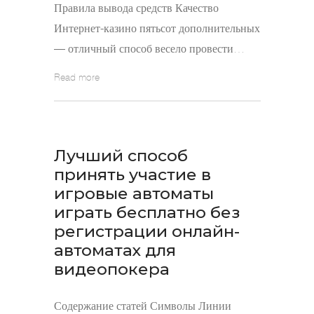
Правила вывода средств Качество
Интернет-казино пятьсот дополнительных
— отличный способ весело провести…
Read more
Лучший способ
принять участие в
игровые автоматы
играть бесплатно без
регистрации онлайн-
автоматах для
видеопокера
Содержание статей Символы Линии