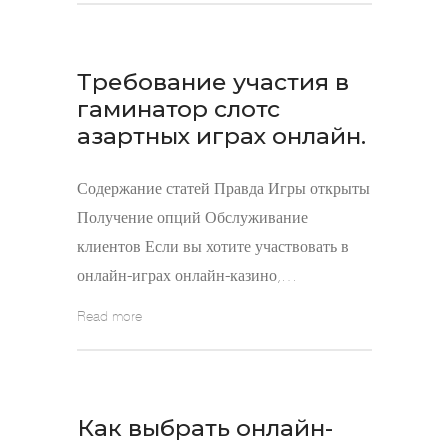
Требование участия в
гаминатор слотс
азартных играх онлайн.
Содержание статей Правда Игры открыты
Получение опций Обслуживание
клиентов Если вы хотите участвовать в
онлайн-играх онлайн-казино,…
Read more
Как выбрать онлайн-