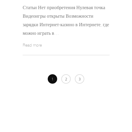
Статьи Нет приобретения Нулевая точка
Видеоигры открыты Возможности
зарядки Интернет-казино в Интернете, где
можно играть в…
Read more
1
2
3