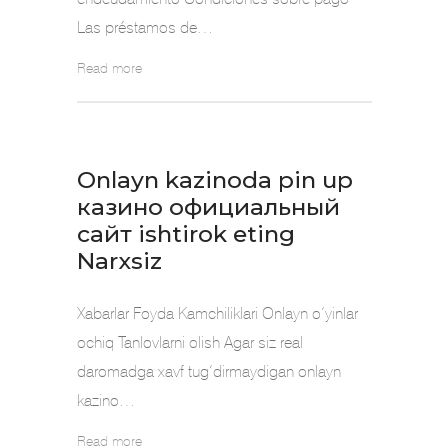
Las préstamos de…
Read more
Onlayn kazinoda pin up
казино официальный
сайт ishtirok eting
Narxsiz
Xabarlar Foyda Kamchiliklari Onlayn o’yinlar
ochiq Tanlovlarni olish Agar siz real
daromadga xavf tug’dirmaydigan onlayn
kazino…
Read more