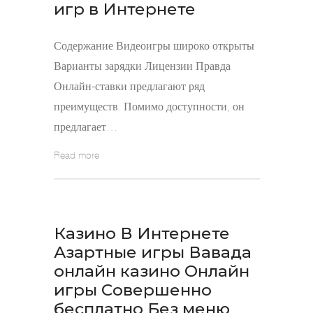
игр в Интернете
Содержание Видеоигры широко открыты
Варианты зарядки Лицензии Правда
Онлайн-ставки предлагают ряд
преимуществ. Помимо доступности, он
предлагает…
Read more
Казино В Интернете
Азартные игры Вавада
онлайн казино Онлайн
игры Совершенно
бесплатно Без меню