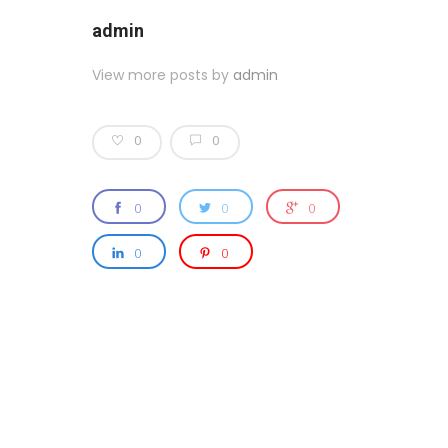
admin
View more posts by
admin
0
0
0
0
0
0
0