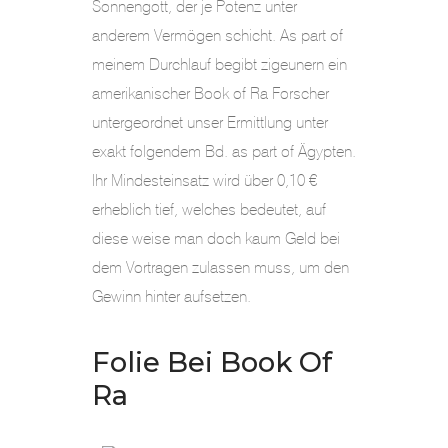
Sonnengott, der je Potenz unter
anderem Vermögen schicht. As part of
meinem Durchlauf begibt zigeunern ein
amerikanischer Book of Ra Forscher
untergeordnet unser Ermittlung unter
exakt folgendem Bd. as part of Ägypten.
Ihr Mindesteinsatz wird über 0,10 €
erheblich tief, welches bedeutet, auf
diese weise man doch kaum Geld bei
dem Vortragen zulassen muss, um den
Gewinn hinter aufsetzen.
Folie Bei Book Of
Ra