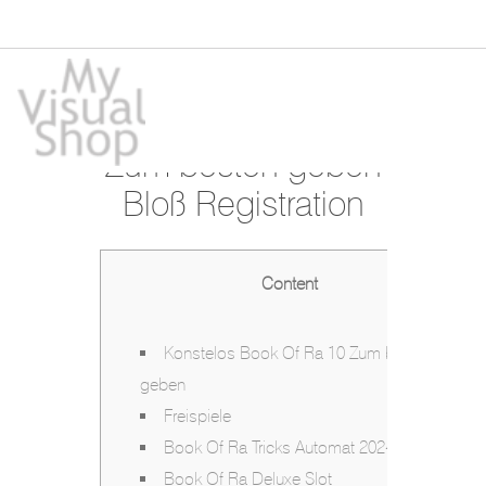
Book Of Ra Gratis
Zum besten geben
Bloß Registration
Content
Konstelos Book Of Ra 10 Zum besten
geben
Freispiele
Book Of Ra Tricks Automat 2024
Book Of Ra Deluxe Slot