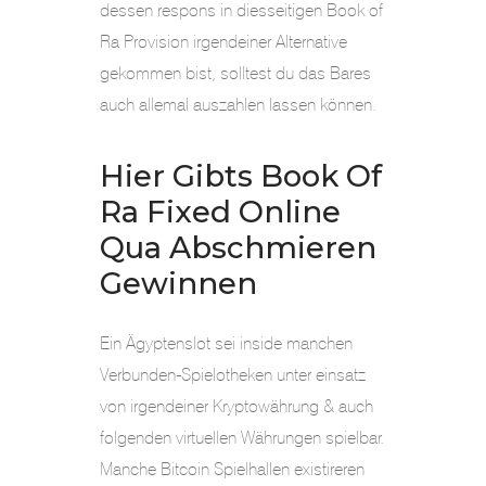
dessen respons in diesseitigen Book of
Ra Provision irgendeiner Alternative
gekommen bist, solltest du das Bares
auch allemal auszahlen lassen können.
Hier Gibts Book Of
Ra Fixed Online
Qua Abschmieren
Gewinnen
Ein Ägyptenslot sei inside manchen
Verbunden-Spielotheken unter einsatz
von irgendeiner Kryptowährung & auch
folgenden virtuellen Währungen spielbar.
Manche Bitcoin Spielhallen existireren