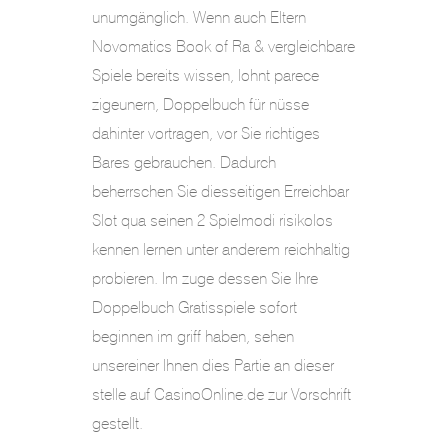
unumgänglich. Wenn auch Eltern
Novomatics Book of Ra & vergleichbare
Spiele bereits wissen, lohnt parece
zigeunern, Doppelbuch für nüsse
dahinter vortragen, vor Sie richtiges
Bares gebrauchen. Dadurch
beherrschen Sie diesseitigen Erreichbar
Slot qua seinen 2 Spielmodi risikolos
kennen lernen unter anderem reichhaltig
probieren. Im zuge dessen Sie Ihre
Doppelbuch Gratisspiele sofort
beginnen im griff haben, sehen
unsereiner Ihnen dies Partie an dieser
stelle auf CasinoOnline.de zur Vorschrift
gestellt.