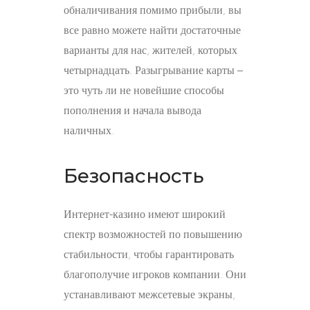
обналичивания помимо прибыли, вы
все равно можете найти достаточные
варианты для нас, жителей, которых
четырнадцать. Разыгрывание карты –
это чуть ли не новейшие способы
пополнения и начала вывода
наличных.
Безопасность
Интернет-казино имеют широкий
спектр возможностей по повышению
стабильности, чтобы гарантировать
благополучие игроков компании. Они
устанавливают межсетевые экраны,