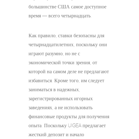
большинстве США самое доступное
время — всего четырнадцать.
Как правило, ставки безопасны для
четырнадцатилетних, поскольку они
играют разумно, но не с
экономической точки зрения, от
которой на самом деле не предлагают
избавиться. Кроме того, им следует
заниматься в надежных,
зарегистрированных игорных
заведениях, а не использовать
финансовые продукты для получения
опыта. Поскольку UIGEA предлагает
жесткий депозит и начало