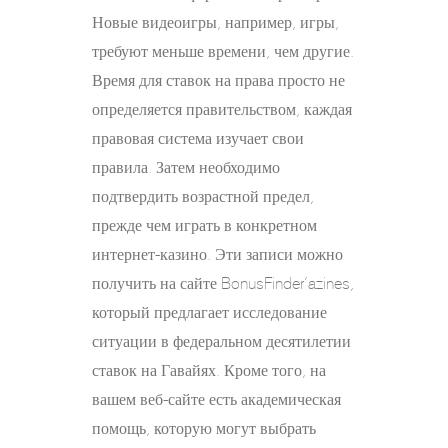
Новые видеоигры, например, игры,
требуют меньше времени, чем другие.
Время для ставок на права просто не
определяется правительством, каждая
правовая система изучает свои
правила. Затем необходимо
подтвердить возрастной предел,
прежде чем играть в конкретном
интернет-казино. Эти записи можно
получить на сайте BonusFinder’azines,
который предлагает исследование
ситуации в федеральном десятилетии
ставок на Гавайях. Кроме того, на
вашем веб-сайте есть академическая
помощь, которую могут выбрать