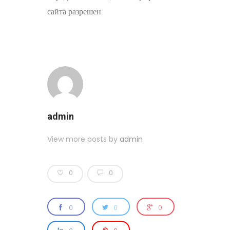
сайта разрешен.
admin
View more posts by
admin
0
0
0
0
0