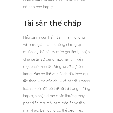
nó sao cho hợp lý.
Tài sản thế chấp
Nếu bạn muốn kiếm tiền nhanh chóng
với mức giá nhanh chóng nhưng lại
muốn loại bỏ bất kỳ mức giá tồn tại hoặc
chia sẻ tái sử dụng nào, hãy tìm kiếm
một chuỗi kinh tế tương lai với sự tôn
trọng. Bạn có thể vay tối đa d% theo quy
tắc theo lý do của đại lý và bắt đầu thanh
toán số tiền đó có thể hỗ trợ trong trường
hợp bạn nhận được phần thưởng máy
phát điện mới mỗi năm một lần và tiền
mặt khác. Bạn cũng có thể đeo thiệp