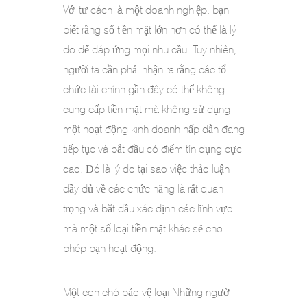
Với tư cách là một doanh nghiệp, bạn
biết rằng số tiền mặt lớn hơn có thể là lý
do để đáp ứng mọi nhu cầu. Tuy nhiên,
người ta cần phải nhận ra rằng các tổ
chức tài chính gần đây có thể không
cung cấp tiền mặt mà không sử dụng
một hoạt động kinh doanh hấp dẫn đang
tiếp tục và bắt đầu có điểm tín dụng cực
cao. Đó là lý do tại sao việc thảo luận
đầy đủ về các chức năng là rất quan
trọng và bắt đầu xác định các lĩnh vực
mà một số loại tiền mặt khác sẽ cho
phép bạn hoạt động.
Một con chó bảo vệ loại Những người