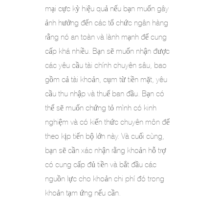
mại cực kỳ hiệu quả nếu bạn muốn gây
ảnh hưởng đến các tổ chức ngân hàng
rằng nó an toàn và lành mạnh để cung
cấp khá nhiều. Bạn sẽ muốn nhận được
các yêu cầu tài chính chuyên sâu, bao
gồm cả tài khoản, cụm từ tiền mặt, yêu
cầu thu nhập và thuế ban đầu. Bạn có
thể sẽ muốn chứng tỏ mình có kinh
nghiệm và có kiến ​​thức chuyên môn để
theo kịp tiến bộ lớn này. Và cuối cùng,
bạn sẽ cần xác nhận rằng khoản hỗ trợ
có cung cấp đủ tiền và bắt đầu các
nguồn lực cho khoản chi phí đó trong
khoản tạm ứng nếu cần.