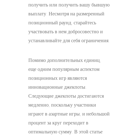
получить или получить вашу бывшую
выплату. Несмотря на размеренный
позиционный раунд, старайтесь
участвовать в нем добросовестно и
устанавливайте для себя ограничения.
Помимо дополнительных единиц,
еще одним популярным аспектом
позиционных игр являются
инновационные джекпоты.
Следующие джекпоты достигаются
медленно, поскольку участники
играют в азартные игры, и небольшой
процент за круг переходит в
оптимальную сумму. В этой статье