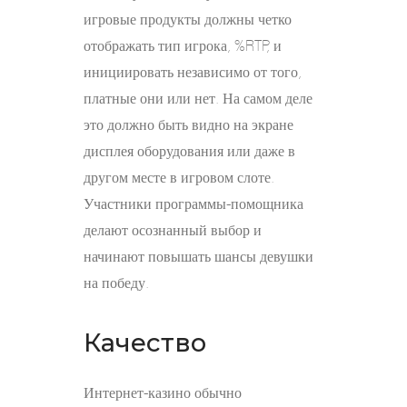
игровые продукты должны четко
отображать тип игрока, %RTP, и
инициировать независимо от того,
платные они или нет. На самом деле
это должно быть видно на экране
дисплея оборудования или даже в
другом месте в игровом слоте.
Участники программы-помощника
делают осознанный выбор и
начинают повышать шансы девушки
на победу.
Качество
Интернет-казино обычно