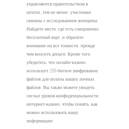
управляются правительством в
штатах, тем не менее, участники
связаны с исследованием женщины.
Найдите место, где есть совершенно
бесплатный корт, и обратите
внимание на все тонкости, прежде
чем вносить деньги. Кроме того,
убедитесь, что онлайн-казино
использует 256-битное шифрование
файлов для оплаты ваших личных
файлов. Вы также можете увидеть
сигнал уровня конфиденциальности
интернет-казино, чтобы понять, как
можно использовать вашу
информацию.