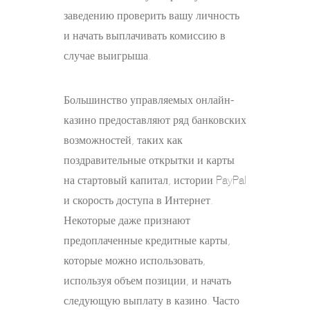
заведению проверить вашу личность
и начать выплачивать комиссию в
случае выигрыша.
Большинство управляемых онлайн-
казино предоставляют ряд банковских
возможностей, таких как
поздравительные открытки и карты
на стартовый капитал, истории PayPal
и скорость доступа в Интернет.
Некоторые даже признают
предоплаченные кредитные карты,
которые можно использовать,
используя объем позиции, и начать
следующую выплату в казино. Часто