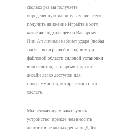
сколько раз вы получаете
определенную машину. Лучше всего
получить движение Играйте в хотя
какое же подходящее на Вас время
Пин Ап личный кабинет
удара (любая
тысяча выигрышей в год) внутри
файловой области силовой установки
видеослотов, в то время как этот
дизайн легко доступен для
программистов, которые могут это
сделать.
Мы рекомендуем вам изучить
устройство, прежде чем вносить
депозит в реальных деньгах. Дайте