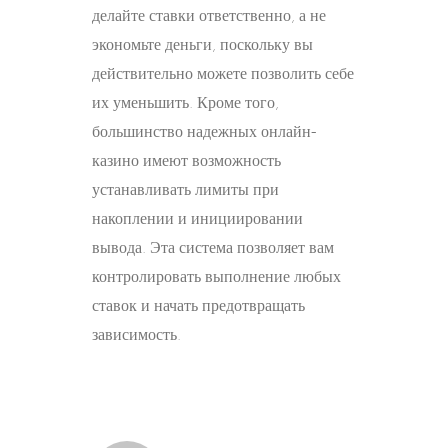
делайте ставки ответственно, а не
экономьте деньги, поскольку вы
действительно можете позволить себе
их уменьшить. Кроме того,
большинство надежных онлайн-
казино имеют возможность
устанавливать лимиты при
накоплении и инициировании
вывода. Эта система позволяет вам
контролировать выполнение любых
ставок и начать предотвращать
зависимость.