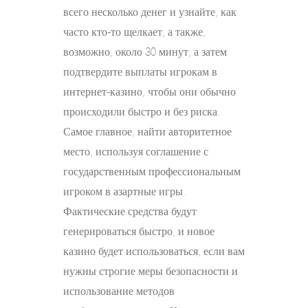
всего несколько денег и узнайте, как
часто кто-то щелкает, а также,
возможно, около 30 минут, а затем
подтвердите выплаты игрокам в
интернет-казино, чтобы они обычно
происходили быстро и без риска.
Самое главное, найти авторитетное
место, используя соглашение с
государственным профессиональным
игроком в азартные игры.
Фактические средства будут
генерироваться быстро, и новое
казино будет использоваться, если вам
нужны строгие меры безопасности и
использование методов