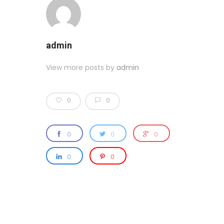
admin
View more posts by
admin
0
0
0
0
0
0
0