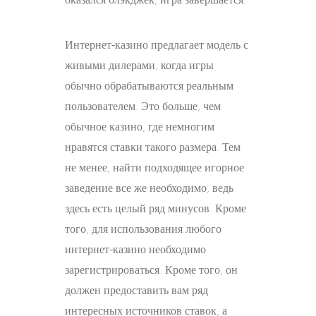
Интернет-казино предлагает модель с
живыми дилерами, когда игры
обычно обрабатываются реальным
пользователем. Это больше, чем
обычное казино, где немногим
нравятся ставки такого размера. Тем
не менее, найти подходящее игорное
заведение все же необходимо, ведь
здесь есть целый ряд минусов. Кроме
того, для использования любого
интернет-казино необходимо
зарегистрироваться. Кроме того, он
должен предоставить вам ряд
интересных источников ставок, а