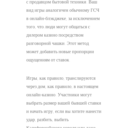
с продавцом бытовой техники. Ваш
вид игры аналогичен обычному ГСЧ
в онлайн-блэкджеке, за исключением
того, что люди могут общаться с
дилером казино посредством
разговорной чашки. Этот метод
может добавить новые пропорции
ощущениям от ставок.
Игры, как правило, транслируются
через дом, как правило, в настоящем
онлайн-казино. Участники могут
выбрать размер вашей бывшей ставки
и начать игру, если вы хотите нанести
удар, разбить, выбить
Калифорнийского короля или даже