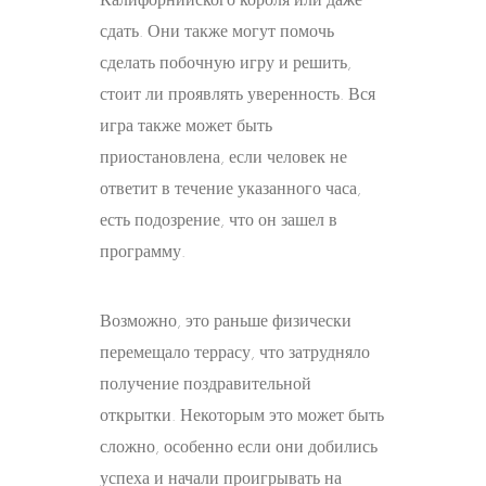
сдать. Они также могут помочь
сделать побочную игру и решить,
стоит ли проявлять уверенность. Вся
игра также может быть
приостановлена, если человек не
ответит в течение указанного часа,
есть подозрение, что он зашел в
программу.
Возможно, это раньше физически
перемещало террасу, что затрудняло
получение поздравительной
открытки. Некоторым это может быть
сложно, особенно если они добились
успеха и начали проигрывать на