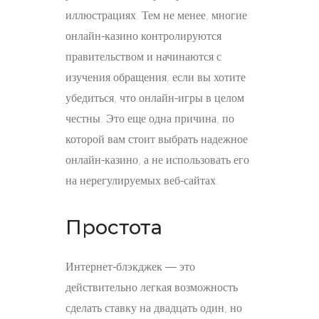
иллюстрациях. Тем не менее, многие
онлайн-казино контролируются
правительством и начинаются с
изучения обращения, если вы хотите
убедиться, что онлайн-игры в целом
честны. Это еще одна причина, по
которой вам стоит выбрать надежное
онлайн-казино, а не использовать его
на нерегулируемых веб-сайтах.
Простота
Интернет-блэкджек — это
действительно легкая возможность
сделать ставку на двадцать один, но