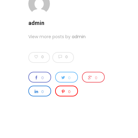
admin
View more posts by
admin
0
0
0
0
0
0
0