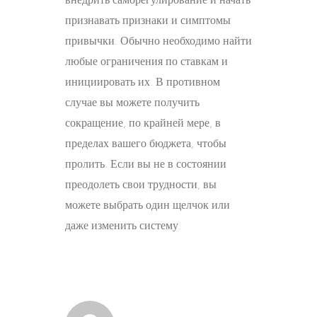
признавать признаки и симптомы
привычки. Обычно необходимо найти
любые ограничения по ставкам и
инициировать их. В противном
случае вы можете получить
сокращение, по крайней мере, в
пределах вашего бюджета, чтобы
пролить. Если вы не в состоянии
преодолеть свои трудности, вы
можете выбрать один щелчок или
даже изменить систему.