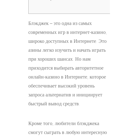
Блэкджек – это одна из самых
современных игр в интернет-казино,
широко доступных в Интернете. Это
азины легко изучить и начать играть
при хороших шансах. Но нам
приходится выбирать авторитетное
онлайн-казино в Интернете, которое
обеспечивает высокий уровень
запроса альтернатив и инициирует
быстрый вывод средств.
Кроме того, любители блэкджека
смогут сыграть в любую интересную