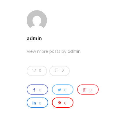
admin
View more posts by
admin
0
0
0
0
0
0
0