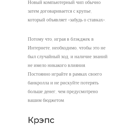
Новый компьютерный чип обычно
затем договаривается с крупье,
который объявляет «забудь о ставках».
Потому что, играя в блэкджек в
Интернете, необходимо, чтобы это не
был случайный ход, и наличие знаний
не имело никакого влияния.
Постоянно играйте в рамках своего
банкролла и не рискуйте потерять
больше денег, чем предусмотрено
вашим бюджетом.
Крэпс