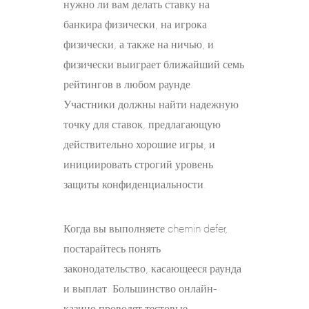
нужно ли вам делать ставку на
банкира физически, на игрока
физически, а также на ничью, и
физически выиграет ближайший семь
рейтингов в любом раунде.
Участники должны найти надежную
точку для ставок, предлагающую
действительно хорошие игры, и
инициировать строгий уровень
защиты конфиденциальности.
Когда вы выполняете chemin defer,
постарайтесь понять
законодательство, касающееся раунда
и выплат. Большинство онлайн-
казино проводят тестовые