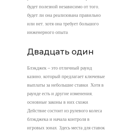
будет полезной независимо от того,
будет ли она реализована правильно
или нет, хотя она требует большого
инженерного опыта.
Двадцать один
Блэкджек – это отличный раунд
казино, который предлагает ключевые
выплаты за небольшие ставки. Хотя в
раунде есть и другие изменения,
основные законы в них схожи.
Действие состоит из рулевого колеса
блэкджека и начала контроля в
игровых зонах. Здесь места для ставок