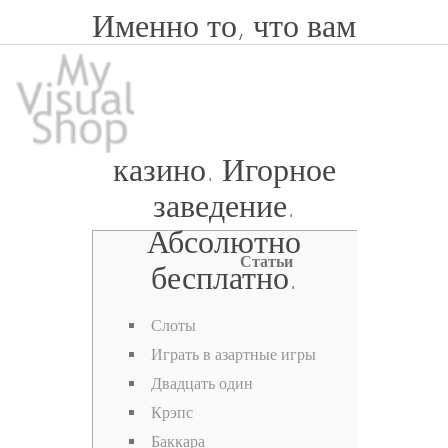
Именно то, что вам
нужно. Уровень
интернет-
https://dvery29.ru/
казино. Игорное
заведение.
Абсолютно
Статьи
бесплатно.
Слоты
Играть в азартные игры
Двадцать один
Крэпс
Баккара