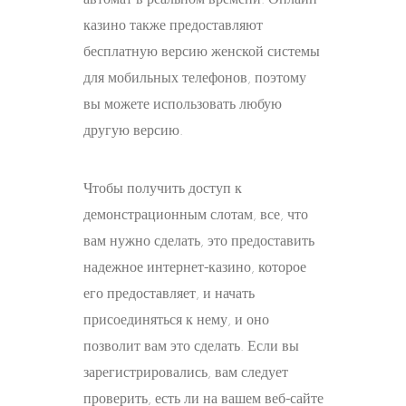
казино также предоставляют
бесплатную версию женской системы
для мобильных телефонов, поэтому
вы можете использовать любую
другую версию.
Чтобы получить доступ к
демонстрационным слотам, все, что
вам нужно сделать, это предоставить
надежное интернет-казино, которое
его предоставляет, и начать
присоединяться к нему, и оно
позволит вам это сделать. Если вы
зарегистрировались, вам следует
проверить, есть ли на вашем веб-сайте