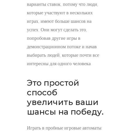
варианты ставок, потому что люди,
которые участвуют в нескольких
играх, имеют больше шансов на
успех. Они могут сделать это,
попробовав другие игры в
демонстрационном потоке и начав
выбирать людей, которые почти все
интересны для одного человека.
Это простой
способ
увеличить ваши
шансы на победу.
Играть в пробные игровые автоматы