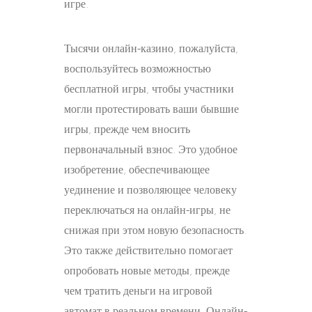
игре.
Тысячи онлайн-казино, пожалуйста,
воспользуйтесь возможностью
бесплатной игры, чтобы участники
могли протестировать ваши бывшие
игры, прежде чем вносить
первоначальный взнос. Это удобное
изобретение, обеспечивающее
уединение и позволяющее человеку
переключаться на онлайн-игры, не
снижая при этом новую безопасность.
Это также действительно помогает
опробовать новые методы, прежде
чем тратить деньги на игровой
автомат в реальном времени. Онлайн-