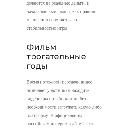
делаются на реальные деньги, и
начальные выигрыши, как правило,
мгновенно сочетаются со
стабильностью игры.
Фильм
трогательные
годы
Время потоковой передачи видео
позволяет участникам находить
видеоигры онлайн-казино без
необходимости загружать какую-либо
платформу. В официальном
российском интернет-сайте
Vulcan