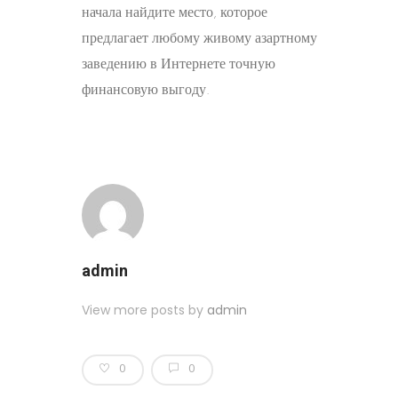
начала найдите место, которое
предлагает любому живому азартному
заведению в Интернете точную
финансовую выгоду.
admin
View more posts by
admin
0
0