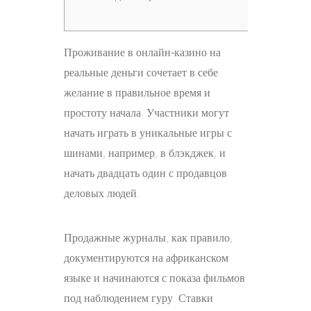
Проживание в онлайн-казино на
реальные деньги сочетает в себе
желание в правильное время и
простоту начала. Участники могут
начать играть в уникальные игры с
шинами, например, в блэкджек, и
начать двадцать один с продавцов
деловых людей.
Продажные журналы, как правило,
документируются на африканском
языке и начинаются с показа фильмов
под наблюдением гуру.
Ставки