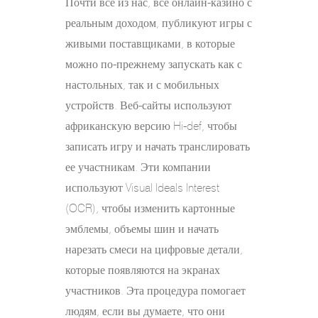
Почти все из нас, все онлайн-казино с
реальным доходом, публикуют игры с
живыми поставщиками, в которые
можно по-прежнему запускать как с
настольных, так и с мобильных
устройств. Веб-сайты используют
африканскую версию Hi-def, чтобы
записать игру и начать транслировать
ее участникам. Эти компании
используют Visual Ideals Interest
(OCR), чтобы изменить картонные
эмблемы, объемы шин и начать
нарезать смеси на цифровые детали,
которые появляются на экранах
участников. Эта процедура помогает
людям, если вы думаете, что они