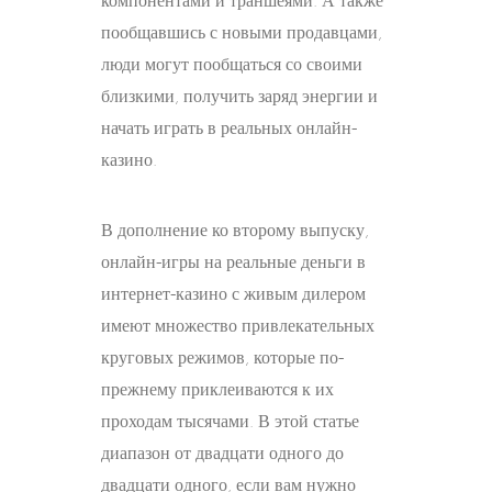
компонентами и траншеями. А также
пообщавшись с новыми продавцами,
люди могут пообщаться со своими
близкими, получить заряд энергии и
начать играть в реальных онлайн-
казино.
В дополнение ко второму выпуску,
онлайн-игры на реальные деньги в
интернет-казино с живым дилером
имеют множество привлекательных
круговых режимов, которые по-
прежнему приклеиваются к их
проходам тысячами. В этой статье
диапазон от двадцати одного до
двадцати одного, если вам нужно