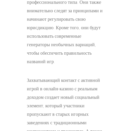
профессионального типа. Они также
внимательно следят за принципами и
начинают регулировать свою
юрисдикцию. Кроме того, они будут
использовать современные
генераторы необычных вариаций,
чтобы обеспечить правильность
названий игр.
Захватывающий контакт с активной
игрой в онлайн-казино с реальным
доходом создает новый социальный
элемент, который участники
пропускают в старых игорных
заведениях с традиционными