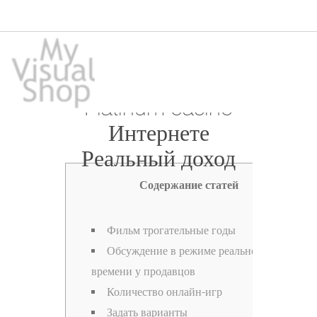
Live Игорное
заведение В Vulcan
Platinum casino
Интернете
Реальный доход
Содержание статей
Фильм трогательные годы
Обсуждение в режиме реального
времени у продавцов
Количество онлайн-игр
Задать варианты