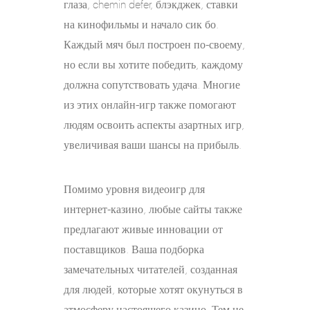
глаза, chemin defer, блэкджек, ставки
на кинофильмы и начало сик бо.
Каждый мяч был построен по-своему,
но если вы хотите победить, каждому
должна сопутствовать удача. Многие
из этих онлайн-игр также помогают
людям освоить аспекты азартных игр,
увеличивая ваши шансы на прибыль.
Помимо уровня видеоигр для
интернет-казино, любые сайты также
предлагают живые инновации от
поставщиков. Ваша подборка
замечательных читателей, созданная
для людей, которые хотят окунуться в
атмосферу настоящего казино. Тем не