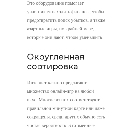
Это оборудование помогает
участникам находить финансы, чтобы
предотвратить поиск убытков, а также
азартные игры, по крайней мере,
которые они дают, чтобы уменьшить.
Округленная
сортировка
Интернет-казино предлагают
множество онлайн-игр на любой
вкус. Многие из них соответствуют
правильной минутной карте или даже
сокращены, среди других обычно есть
чистая вероятность. Это змеиные