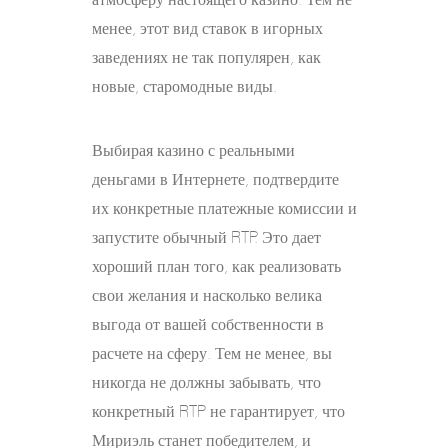
менее, этот вид ставок в игорных
заведениях не так популярен, как
новые, старомодные виды.
Выбирая казино с реальными
деньгами в Интернете, подтвердите
их конкретные платежные комиссии и
запустите обычный RTP. Это дает
хороший план того, как реализовать
свои желания и насколько велика
выгода от вашей собственности в
расчете на сферу. Тем не менее, вы
никогда не должны забывать, что
конкретный RTP не гарантирует, что
Мириэль станет победителем, и