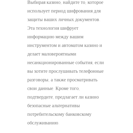
Выбирая казино, найдите то, которое
использует период шифрования для
защиты ваших личных документов.
Эта технология шифрует
информацию между вашим
инструментом и автоматом казино и
делает маловероятными
несанкционированные события, если
вы хотите прослушивать телефонные
разговоры, а также просматривать
свои данные. Кроме того,
подтвердите, предлагает ли казино
безопасные альтернативы
потребительскому банковскому
обслуживанию.