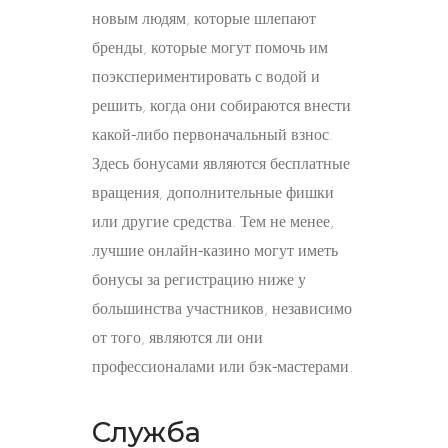
новым людям, которые шлепают
бренды, которые могут помочь им
поэкспериментировать с водой и
решить, когда они собираются внести
какой-либо первоначальный взнос.
Здесь бонусами являются бесплатные
вращения, дополнительные фишки
или другие средства. Тем не менее,
лучшие онлайн-казино могут иметь
бонусы за регистрацию ниже у
большинства участников, независимо
от того, являются ли они
профессионалами или бэк-мастерами.
Служба