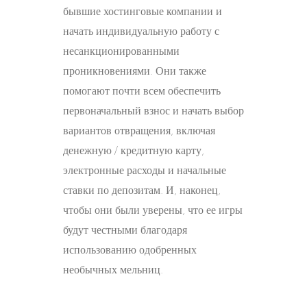
бывшие хостинговые компании и
начать индивидуальную работу с
несанкционированными
проникновениями. Они также
помогают почти всем обеспечить
первоначальный взнос и начать выбор
вариантов отвращения, включая
денежную / кредитную карту,
электронные расходы и начальные
ставки по депозитам. И, наконец,
чтобы они были уверены, что ее игры
будут честными благодаря
использованию одобренных
необычных мельниц.