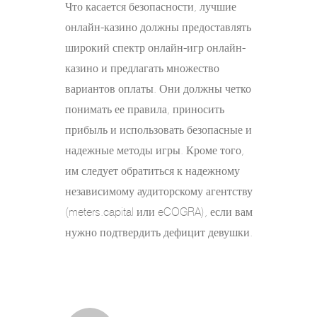
Что касается безопасности, лучшие
онлайн-казино должны предоставлять
широкий спектр онлайн-игр онлайн-
казино и предлагать множество
вариантов оплаты. Они должны четко
понимать ее правила, приносить
прибыль и использовать безопасные и
надежные методы игры. Кроме того,
им следует обратиться к надежному
независимому аудиторскому агентству
(meters.capital или eCOGRA), если вам
нужно подтвердить дефицит девушки.