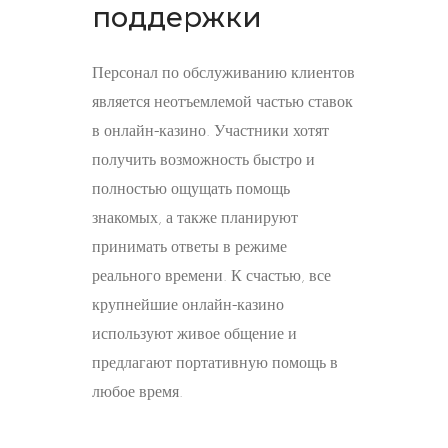
поддержки
Персонал по обслуживанию клиентов
является неотъемлемой частью ставок
в онлайн-казино. Участники хотят
получить возможность быстро и
полностью ощущать помощь
знакомых, а также планируют
принимать ответы в режиме
реального времени. К счастью, все
крупнейшие онлайн-казино
используют живое общение и
предлагают портативную помощь в
любое время.