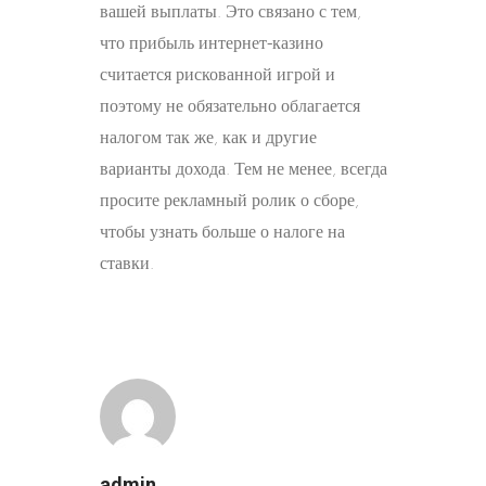
вашей выплаты. Это связано с тем,
что прибыль интернет-казино
считается рискованной игрой и
поэтому не обязательно облагается
налогом так же, как и другие
варианты дохода. Тем не менее, всегда
просите рекламный ролик о сборе,
чтобы узнать больше о налоге на
ставки.
admin