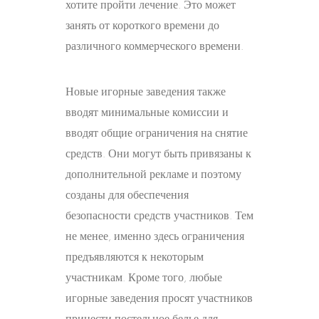
хотите пройти лечение. Это может
занять от короткого времени до
различного коммерческого времени.
Новые игорные заведения также
вводят минимальные комиссии и
вводят общие ограничения на снятие
средств. Они могут быть привязаны к
дополнительной рекламе и поэтому
созданы для обеспечения
безопасности средств участников. Тем
не менее, именно здесь ограничения
предъявляются к некоторым
участникам. Кроме того, любые
игорные заведения просят участников
принести постельное белье для