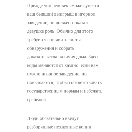
Прежде чем человек сможет унести
ваш бывший выигрыш в игорное
заведение, он должен показать
девушке роль. Обычно для этого
требуется составить листы
обнаружения и собрать
доказательства наличия дома. Здесь
коды меняются от казино, если вам
нужно игорное заведение, но
повышаются, чтобы соответствовать
государственным нормам и избежать
грабежей.
Люди обязательно введут
разборчивые незаконные копии