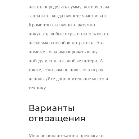
начать определять сумму, которую вы
заплатите, когда начнете участвовать.
Кроме того, и начните разумно
покупать любые игры и использовать
несколько способов потратить. Это
поможет максимизировать вашу
победу и снизить любые потери. А
также, если вам не повезло в играх,
используйте дополнительное место и
технику.
Варианты
отвращения
Многие онлайн-казино предлагают