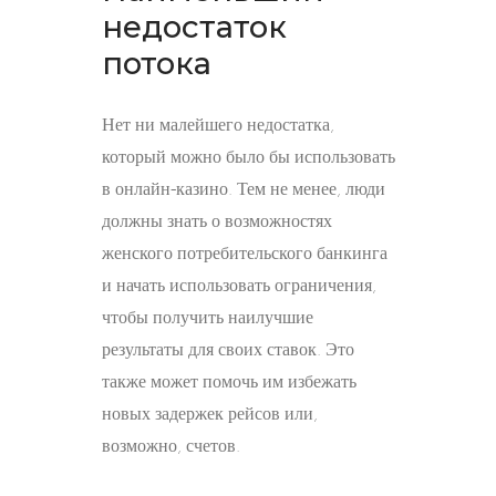
недостаток
потока
Нет ни малейшего недостатка,
который можно было бы использовать
в онлайн-казино. Тем не менее, люди
должны знать о возможностях
женского потребительского банкинга
и начать использовать ограничения,
чтобы получить наилучшие
результаты для своих ставок. Это
также может помочь им избежать
новых задержек рейсов или,
возможно, счетов.