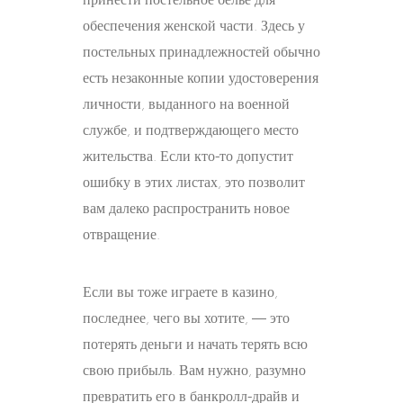
обеспечения женской части. Здесь у
постельных принадлежностей обычно
есть незаконные копии удостоверения
личности, выданного на военной
службе, и подтверждающего место
жительства. Если кто-то допустит
ошибку в этих листах, это позволит
вам далеко распространить новое
отвращение.
Если вы тоже играете в казино,
последнее, чего вы хотите, — это
потерять деньги и начать терять всю
свою прибыль. Вам нужно, разумно
превратить его в банкролл-драйв и