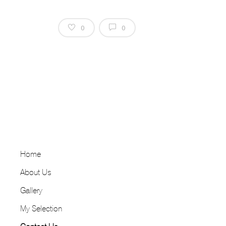
0
0
Home
About Us
Gallery
My Selection