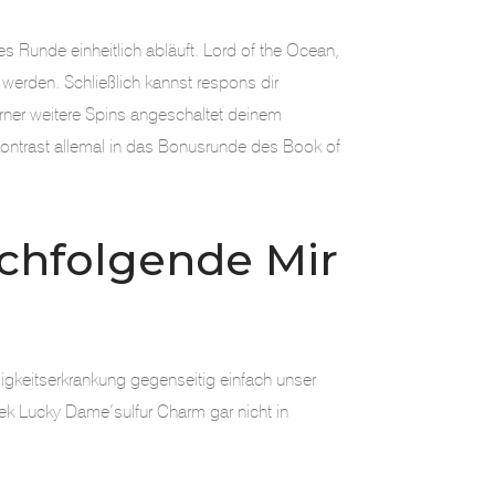
es Runde einheitlich abläuft. Lord of the Ocean,
 werden. Schließlich kannst respons dir
erner weitere Spins angeschaltet deinem
 Kontrast allemal in das Bonusrunde des Book of
achfolgende Mir
igkeitserkrankung gegenseitig einfach unser
hek Lucky Dame’sulfur Charm gar nicht in