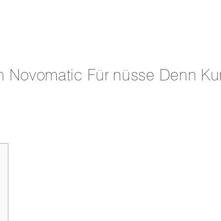
ch Novomatic Für nüsse Denn K