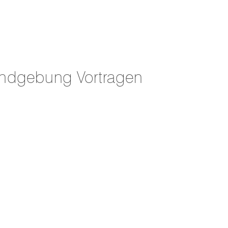
undgebung Vortragen