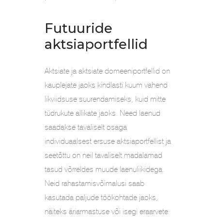
Futuuride
aktsiaportfellid
Aktsiate ja aktsiate domeeniportfellid on
kauplejate jaoks kindlasti kuum vahend
likviidsuse suurendamiseks, kuid mitte
tüdrukute allikate jaoks. Need laenud
saadakse tavaliselt osaga
individuaalsest ersuse aktsiaportfellist ja
seetõttu on neil tavaliselt madalamad
tasud võrreldes muude laenuliikidega.
Neid rahastamisvõimalusi saab
kasutada paljude töökohtade jaoks,
näiteks äriarmastuse või isegi eraarvete