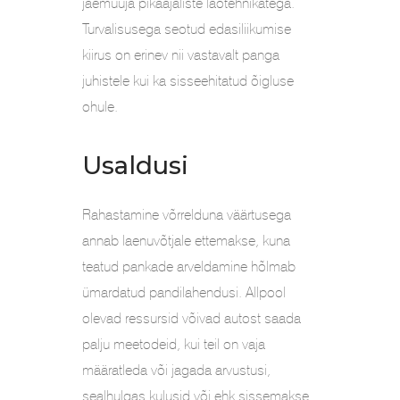
jaemüüja pikaajaliste laotehnikatega.
Turvalisusega seotud edasiliikumise
kiirus on erinev nii vastavalt panga
juhistele kui ka sisseehitatud õigluse
ohule.
Usaldusi
Rahastamine võrrelduna väärtusega
annab laenuvõtjale ettemakse, kuna
teatud pankade arveldamine hõlmab
ümardatud pandilahendusi. Allpool
olevad ressursid võivad autost saada
palju meetodeid, kui teil on vaja
määratleda või jagada arvustusi,
sealhulgas kulusid või ehk sissemakse