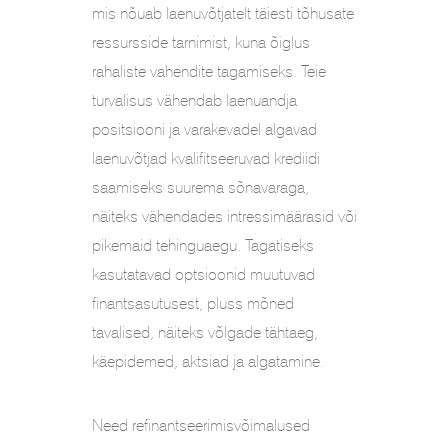
mis nõuab laenuvõtjatelt täiesti tõhusate
ressursside tarnimist, kuna õiglus
rahaliste vahendite tagamiseks. Teie
turvalisus vähendab laenuandja
positsiooni ja varakevadel algavad
laenuvõtjad kvalifitseeruvad krediidi
saamiseks suurema sõnavaraga,
näiteks vähendades intressimäärasid või
pikemaid tehinguaegu. Tagatiseks
kasutatavad optsioonid muutuvad
finantsasutusest, pluss mõned
tavalised, näiteks võlgade tähtaeg,
käepidemed, aktsiad ja algatamine.
Need refinantseerimisvõimalused