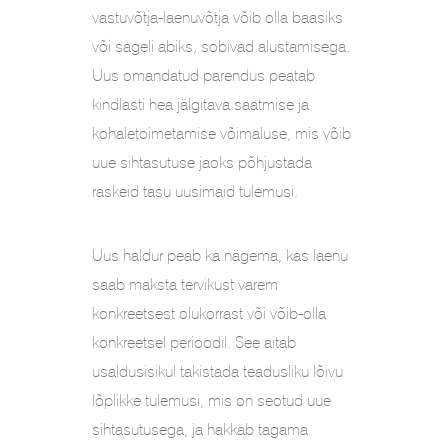
vastuvõtja-laenuvõtja võib olla baasiks
või sageli abiks, sobivad alustamisega.
Uus omandatud parendus peatab
kindlasti hea jälgitava saatmise ja
kohaletoimetamise võimaluse, mis võib
uue sihtasutuse jaoks põhjustada
raskeid tasu uusimaid tulemusi.
Uus haldur peab ka nägema, kas laenu
saab maksta tervikust varem
konkreetsest olukorrast või võib-olla
konkreetsel perioodil. See aitab
usaldusisikul takistada teadusliku lõivu
lõplikke tulemusi, mis on seotud uue
sihtasutusega, ja hakkab tagama