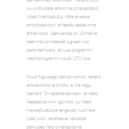
kui kindlustate leibkonna omakapitalist,
lubab finantsasutus võtta arvesse
amortisatsiooni, et teada saada oma
ehtne kood. Laenuandja on võimeline
treenima konkreetset signaali voo
parandamiseks, et luua programmi
krediit-programmi koodi (LTV) osa.
Muud õiglusega seotud vormid, näiteks
aktsiakontod ja fondid, ei ole nagu
tsement. On ebatõenäolisem, et need
haaratakse kinni iga kord, kui need
maksejõuetusse langevad, kuid neid
tuleb siiski vähehaaval käsitleda,
pakkudes neid omakapitalina.