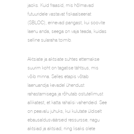
jaoks. Kuid fraasid, mis hõlmavad
futuuridele vastavat fiskaalseeriat
(SBLOC), erinevad pangast, kui soovite
laenu anda, seega on vaja teada, kuidas
selline sularaha toimib.
Aktsiate ja aktsiate suhtes ettemakse
suurim koht on tagatise tähtsus, mis
võib minna. Selles etapis võtab
laenuandja kevadel ühendust
rahastamisega ja rõhutab ostutellimust
allikatest, et katta rahalisi vahendeid. See
on peavalu juhuks, kui kulutate üldiselt
ebausaldusväärseid ressursse, nagu
aktsiad ja aktsiad, ning lisaks olete