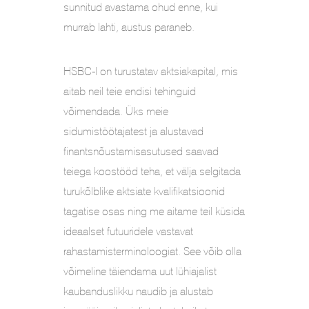
sunnitud avastama ohud enne, kui
murrab lahti, austus paraneb.
HSBC-l on turustatav aktsiakapital, mis
aitab neil teie endisi tehinguid
võimendada. Üks meie
sidumistöötajatest ja alustavad
finantsnõustamisasutused saavad
teiega koostööd teha, et välja selgitada
turukõlblike aktsiate kvalifikatsioonid
tagatise osas ning me aitame teil küsida
ideaalset futuuridele vastavat
rahastamisterminoloogiat. See võib olla
võimeline täiendama uut lühiajalist
kaubanduslikku naudib ja alustab