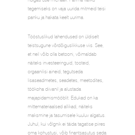
tegemiseks on vaja uurida mitmeid teisi
panku ja hakata keelt uurima.
Tööstuslikud lahendused on üldiselt
teistsugune võrdõiguslikkuse viis. See,
et neil võib olla betooni, võimaldab
näiteks investeeringuid, tooteid,
orgaanilisi aineid, tegutseda
lisaseadmetes, seadetes, meetodites,
töökoha diivanil ja alustada
majapidamismööblit. Edukad on ka
mittemateriaalsed allikad, näiteks
maksmine ja tasumisele kuuluv algatus.
Juhul, kui võlgnik ei täida tagatise piires
oma kohustusi, võib finantsasutus seda