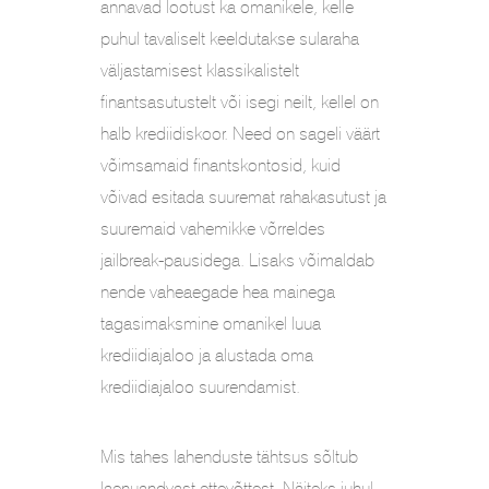
annavad lootust ka omanikele, kelle
puhul tavaliselt keeldutakse sularaha
väljastamisest klassikalistelt
finantsasutustelt või isegi neilt, kellel on
halb krediidiskoor. Need on sageli väärt
võimsamaid finantskontosid, kuid
võivad esitada suuremat rahakasutust ja
suuremaid vahemikke võrreldes
jailbreak-pausidega. Lisaks võimaldab
nende vaheaegade hea mainega
tagasimaksmine omanikel luua
krediidiajaloo ja alustada oma
krediidiajaloo suurendamist.
Mis tahes lahenduste tähtsus sõltub
laenuandvast ettevõttest. Näiteks juhul,