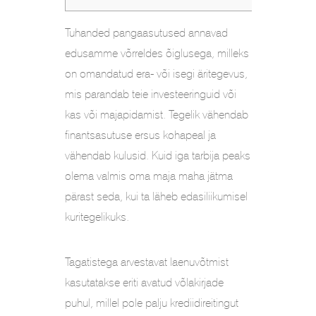
Tuhanded pangaasutused annavad
edusamme võrreldes õiglusega, milleks
on omandatud era- või isegi äritegevus,
mis parandab teie investeeringuid või
kas või majapidamist. Tegelik vähendab
finantsasutuse ersus kohapeal ja
vähendab kulusid.
Kuid iga tarbija peaks
olema valmis oma maja maha jätma
pärast seda, kui ta läheb edasiliikumisel
kuritegelikuks.
Tagatistega arvestavat laenuvõtmist
kasutatakse eriti avatud võlakirjade
puhul, millel pole palju krediidireitingut