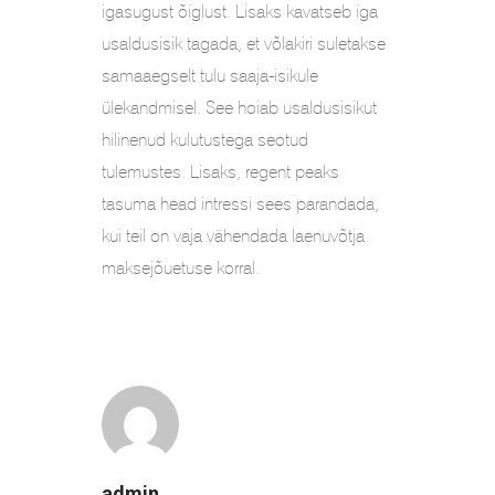
igasugust õiglust. Lisaks kavatseb iga
usaldusisik tagada, et võlakiri suletakse
samaaegselt tulu saaja-isikule
ülekandmisel. See hoiab usaldusisikut
hilinenud kulutustega seotud
tulemustes. Lisaks, regent peaks
tasuma head intressi sees parandada,
kui teil on vaja vähendada laenuvõtja
maksejõuetuse korral.
admin