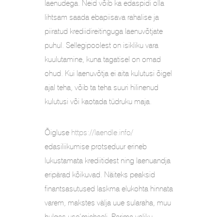
laenudega. Neid võib ka edaspidi olla
lihtsam saada ebapiisava rahalise ja
piiratud krediidireitinguga laenuvõtjate
puhul. Sellegipoolest on isikliku vara
kuulutamine, kuna tagatisel on omad
ohud. Kui laenuvõtja ei aita kulutusi õigel
ajal teha, võib ta teha suuri hilinenud
kulutusi või kaotada tüdruku maja.
Õigluse
https://laendle.info/
edasiliikumise protseduur erineb
lukustamata krediitidest ning laenuandja
eripärad kõikuvad. Näiteks peaksid
finantsasutused laskma elukohta hinnata
varem, makstes välja uue sularaha, muu
hulgas use’michaeli. Parima valiku