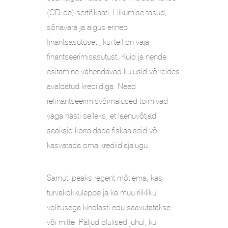
(CD-de) sertifikaati. Liikumise tasud,
sõnavara ja algus erineb
finantsasutuseti, kui teil on vaja
finantseerimisasutust. Kuid ja nende
esitamine vähendavad kulusid võrreldes
avaldatud krediidiga. Need
refinantseerimisvõimalused toimivad
väga hästi selleks, et laenuvõtjad
saaksid korraldada fiskaalseid või
kasvatada oma krediidiajalugu.
Samuti peaks regent mõtlema, kas
turvakokkuleppe ja ka muu riikliku
volitusega kindlasti edu saavutatakse
või mitte. Paljud olulised juhul, kui