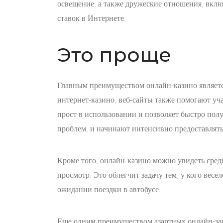
освещение, а также дружеские отношения, вкл
ставок в Интернете.
Это проще
Главным преимуществом онлайн-казино является
интернет-казино, веб-сайты также помогают уча
прост в использовании и позволяет быстро пол
проблем, и начинают интенсивно предоставлять
Кроме того, онлайн-казино можно увидеть сред
просмотр. Это облегчит задачу тем, у кого весе
ожидании поездки в автобусе.
Еще одним преимуществом азартных онлайн-заве