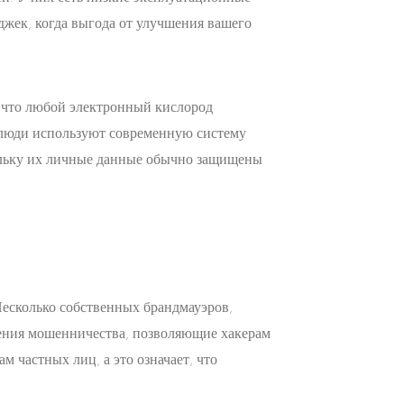
кджек, когда выгода от улучшения вашего
, что любой электронный кислород
и люди используют современную систему
кольку их личные данные обычно защищены
Несколько собственных брандмауэров,
жения мошенничества, позволяющие хакерам
 частных лиц, а это означает, что