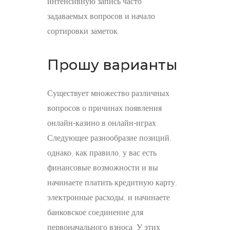
интенсивную запись часто
задаваемых вопросов и начало
сортировки заметок.
Прошу варианты
Существует множество различных
вопросов о причинах появления
онлайн-казино в онлайн-играх.
Следующее разнообразие позиций,
однако, как правило, у вас есть
финансовые возможности и вы
начинаете платить кредитную карту,
электронные расходы, и начинаете
банковское соединение для
первоначального взноса. У этих