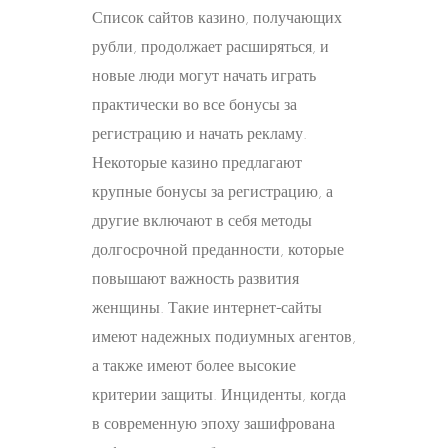
Список сайтов казино, получающих
рубли, продолжает расширяться, и
новые люди могут начать играть
практически во все бонусы за
регистрацию и начать рекламу.
Некоторые казино предлагают
крупные бонусы за регистрацию, а
другие включают в себя методы
долгосрочной преданности, которые
повышают важность развития
женщины. Такие интернет-сайты
имеют надежных подиумных агентов,
а также имеют более высокие
критерии защиты. Инциденты, когда
в современную эпоху зашифрована