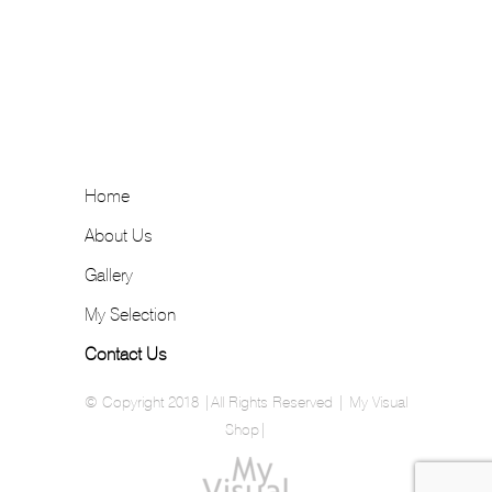
Home
About Us
Gallery
My Selection
Contact Us
© Copyright 2018 |All Rights Reserved | My Visual
Shop|