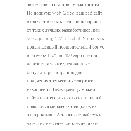
автоматов со стартовым джекпотом.
На подиуме Wish Global ваш веб-сайт
включает в себя ключевой набор игр
от таких лучших разработчиков, как
Microgaming, NYX и NetEnt. У них есть
новый щедрый поощрительный бонус
в размере 150% до 400 евро внутри
депозита, а также увеличенные
бонусы за регистрацию для
получения третьего и четвертого
накопления. Веб-страницу можно
найти в категориях «языки», и на ней
появляется множество запросов на
альтернативы. А также оставайтесь в
чате, тем не менее, он обеспечивает