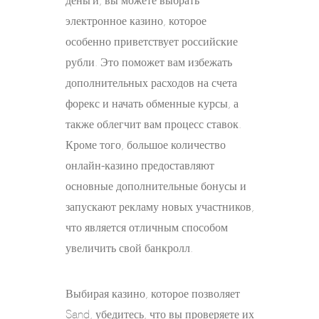
деньги, вы можете выбрать
электронное казино, которое
особенно приветствует российские
рубли. Это поможет вам избежать
дополнительных расходов на счета
форекс и начать обменные курсы, а
также облегчит вам процесс ставок.
Кроме того, большое количество
онлайн-казино предоставляют
основные дополнительные бонусы и
запускают рекламу новых участников,
что является отличным способом
увеличить свой банкролл.
Выбирая казино, которое позволяет
Sand, убедитесь, что вы проверяете их