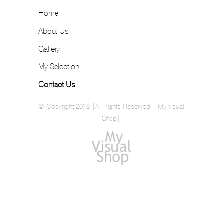
Home
About Us
Gallery
My Selection
Contact Us
© Copyright 2018 |All Rights Reserved | My Visual
Shop|