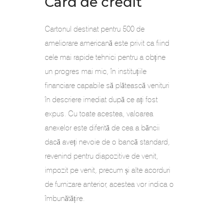
Card de credit
Cartonul destinat pentru 500 de
ameliorare americană este privit ca fiind
cele mai rapide tehnici pentru a obține
un progres mai mic, în instituțiile
financiare capabile să plătească venituri
în descriere imediat după ce ați fost
expus. Cu toate acestea, valoarea
anexelor este diferită de cea a băncii
dacă aveți nevoie de o bancă standard,
revenind pentru diapozitive de venit,
impozit pe venit, precum și alte acorduri
de furnizare anterior, acestea vor indica o
îmbunătățire.