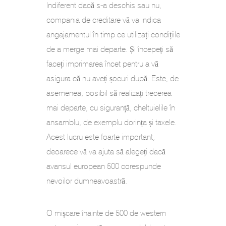
Indiferent dacă s-a deschis sau nu,
compania de creditare vă va indica
angajamentul în timp ce utilizați condițiile
de a merge mai departe. Și începeți să
faceți imprimarea încet pentru a vă
asigura că nu aveți șocuri după. Este, de
asemenea, posibil să realizați trecerea
mai departe, cu siguranță, cheltuielile în
ansamblu, de exemplu dorința și taxele.
Acest lucru este foarte important,
deoarece vă va ajuta să alegeți dacă
avansul european 500 corespunde
nevoilor dumneavoastră.
O mișcare înainte de 500 de western