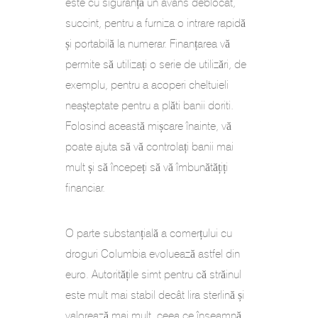
este cu siguranță un avans deblocat,
succint, pentru a furniza o intrare rapidă
și portabilă la numerar. Finanțarea vă
permite să utilizați o serie de utilizări, de
exemplu, pentru a acoperi cheltuieli
neașteptate pentru a plăti banii doriti.
Folosind această mișcare înainte, vă
poate ajuta să vă controlați banii mai
mult și să începeți să vă îmbunătățiți
financiar.
O parte substanțială a comerțului cu
droguri Columbia evoluează astfel din
euro. Autoritățile simt pentru că străinul
este mult mai stabil decât lira sterlină și
valorează mai mult, ceea ce înseamnă