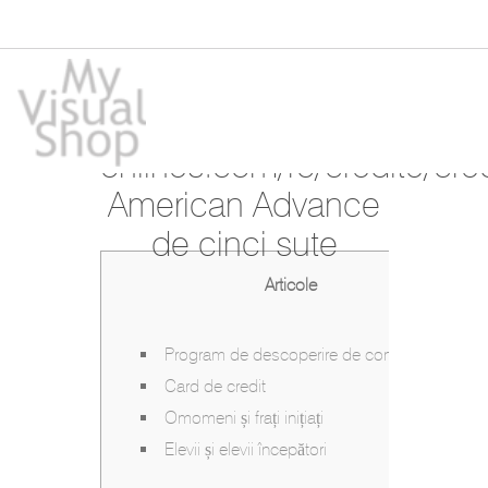
Unde să găsești un
nou https://credits-
onlines.com/ro/credite/cred
American Advance
de cinci sute
Articole
Program de descoperire de cont
Card de credit
Omomeni și frați inițiați
Elevii și elevii începători