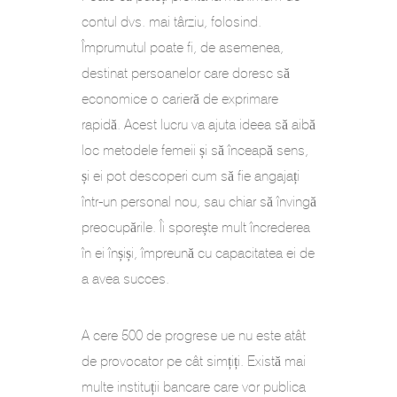
contul dvs. mai târziu, folosind.
Împrumutul poate fi, de asemenea,
destinat persoanelor care doresc să
economice o carieră de exprimare
rapidă. Acest lucru va ajuta ideea să aibă
loc metodele femeii și să înceapă sens,
și ei pot descoperi cum să fie angajați
într-un personal nou, sau chiar să învingă
preocupările. Îi sporește mult încrederea
în ei înșiși, împreună cu capacitatea ei de
a avea succes.
A cere 500 de progrese ue nu este atât
de provocator pe cât simțiți. Există mai
multe instituții bancare care vor publica