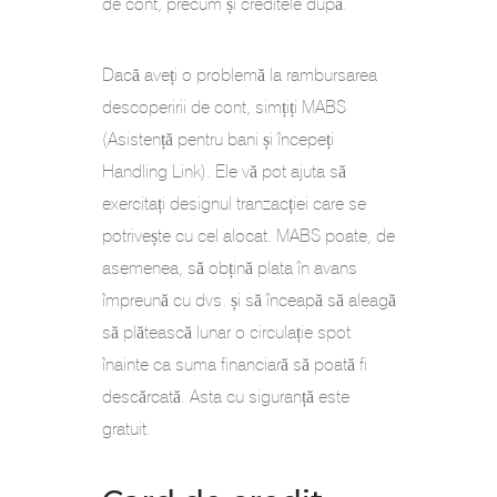
de cont, precum și creditele după.
Dacă aveți o problemă la rambursarea
descoperirii de cont, simțiți MABS
(Asistență pentru bani și începeți
Handling Link). Ele vă pot ajuta să
exercitați designul tranzacției care se
potrivește cu cel alocat. MABS poate, de
asemenea, să obțină plata în avans
împreună cu dvs. și să înceapă să aleagă
să plătească lunar o circulație spot
înainte ca suma financiară să poată fi
descărcată. Asta cu siguranță este
gratuit.