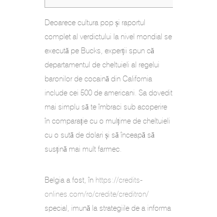
Deoarece cultura pop și raportul
complet al verdictului la nivel mondial se
execută pe Bucks, experții spun că
departamentul de cheltuieli al regelui
baronilor de cocaină din California
include cei 500 de americani.
Sa dovedit
mai simplu să te îmbraci sub acoperire
în comparație cu o mulțime de cheltuieli
cu o sută de dolari și să înceapă să
susțină mai mult farmec.
Belgia a fost, în
https://credits-
onlines.com/ro/credite/creditron/
special, imună la strategiile de a informa