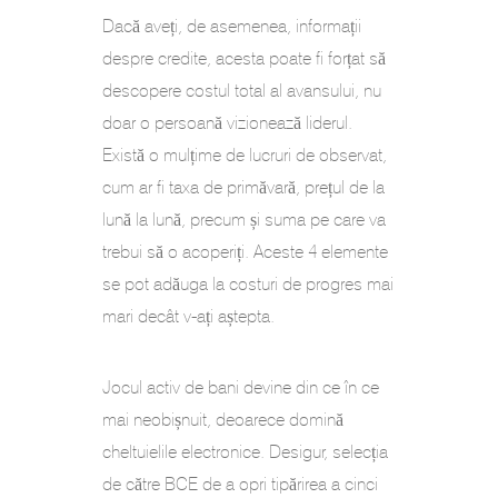
Dacă aveți, de asemenea, informații
despre credite, acesta poate fi forțat să
descopere costul total al avansului, nu
doar o persoană vizionează liderul.
Există o mulțime de lucruri de observat,
cum ar fi taxa de primăvară, prețul de la
lună la lună, precum și suma pe care va
trebui să o acoperiți. Aceste 4 elemente
se pot adăuga la costuri de progres mai
mari decât v-ați aștepta.
Jocul activ de bani devine din ce în ce
mai neobișnuit, deoarece domină
cheltuielile electronice. Desigur, selecția
de către BCE de a opri tipărirea a cinci