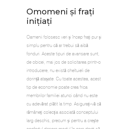
Omomeni și frați
inițiați
Oamenii folosesc veri și încep frați pur și
simplu pentru că ar trebui să aibă
fonduri. Aceste tipuri de avansare sunt,
de obicei, mai jos de solicitarea printr-o
introducere, nu există cheltuieli de
dorință atașate. Cu toate acestea, acest
tip de economie poate crea frica
membrilor familiei atunci când nu este
cu adevărat plătit la timp. Asigurați-vă că
rămâneți colecția asociată conceptului
larg deschis, precum și pentru a crește
confortul despre modul în care doriți să