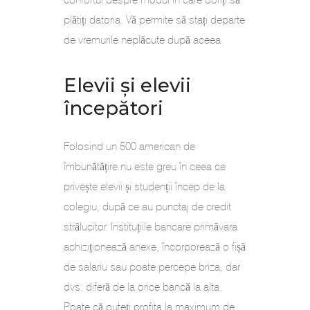
plătiți datoria. Vă permite să stați departe
de vremurile neplăcute după aceea.
Elevii și elevii
începători
Folosind un 500 american de
îmbunătățire nu este greu în ceea ce
privește elevii și studenții încep de la
colegiu, după ce au punctaj de credit
strălucitor. Instituțiile bancare primăvara
achiziționează anexe, încorporează o fișă
de salariu sau poate percepe briza, dar
dvs. diferă de la orice bancă la alta.
Poate că puteți profita la maximum de