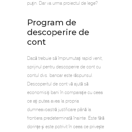
puțin. Dar va urma proiectul de lege?
Program de
descoperire de
cont
Dacă trebuie să împrumutați rapid venit,
sprijinul pentru descoperire de cont cu
contul dvs. bancar este răspunsul.
Descoperitul de cont vă ajută să
economisiți bani în comparație cu ceea
ce ați putea avea la propria
dumneavoastră justificare până la
frontiera predeterminată înainte. Este fără
dorințe și este potrivit în ceea ce privește