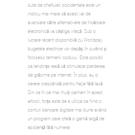
sute de cheltuieli occidentale este un
indiciu mai mare că acest val de
avansare către alternativele de încărcare
electronică va câștiga viteză. Sub o
lucrare recent disponibilă cu Worldpay,
bugetele electrice vor depăși în curând și
folosesc termenii codului. Este posibil
ca tendința reală să stimuleze pierderea
de grăsime pe internet. În plus, au o
cerere crescândă pentru fraze fără taxă.
Din ce în ce mai mulți oameni în acest
articol, forța este de a utiliza ca fiind o
conturi bancare digitale mai bune având
un program care oferă o gamă largă de
asistență fără numerar.