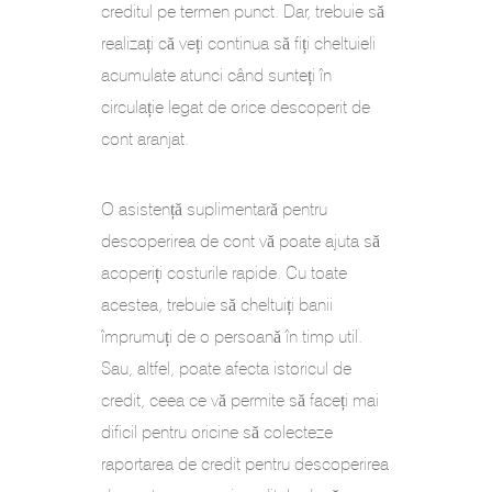
creditul pe termen punct. Dar, trebuie să
realizați că veți continua să fiți cheltuieli
acumulate atunci când sunteți în
circulație legat de orice descoperit de
cont aranjat.
O asistență suplimentară pentru
descoperirea de cont vă poate ajuta să
acoperiți costurile rapide. Cu toate
acestea, trebuie să cheltuiți banii
împrumuți de o persoană în timp util.
Sau, altfel, poate afecta istoricul de
credit, ceea ce vă permite să faceți mai
dificil pentru oricine să colecteze
raportarea de credit pentru descoperirea